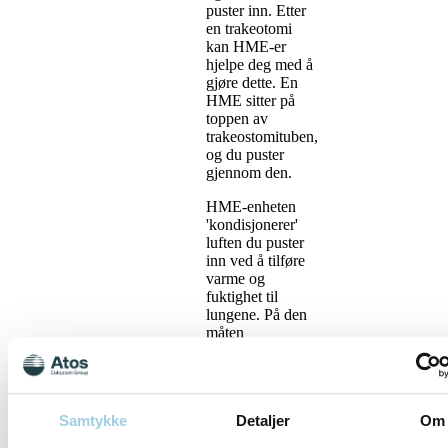
puster inn. Etter
en trakeotomi
kan HME-er
hjelpe deg med å
gjøre dette. En
HME sitter på
toppen av
trakeostomituben,
og du puster
gjennom den.
HME-enheten
'kondisjonerer'
luften du puster
inn ved å tilføre
varme og
fuktighet til
lungene. På den
måten
kompenserer din
HME for den
tapte funksjonen i
de øvre
Samtykke
Detaljer
Om
luftveiene.