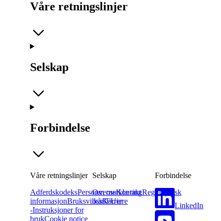
Våre retningslinjer
Selskap
Forbindelse
Våre retningslinjer
Selskap
Forbindelse
Adferdskodeks
Personvernerklæring
Om oss
Kontakt
Regulatorisk
informasjon
Bruksvilkår
oss
Karriere
IFUer
LinkedIn
-Instruksjoner for
bruk
Cookie notice