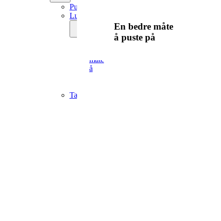
Puste
Lungehelse
En bedre måte
å puste på
En
bedre
måte
å
puste
på
Tale