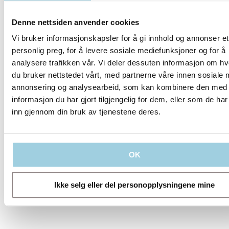
TrachPhone,
Freevent
Denne nettsiden anvender cookies
XtraCare, Tracoe
Humid Assist III
Vi bruker informasjonskapsler for å gi innhold og annonser et
og IV er alle
HME-er som
personlig preg, for å levere sosiale mediefunksjoner og for å
tilfører varme og
analysere trafikken vår. Vi deler dessuten informasjon om h
fuktighet til
du bruker nettstedet vårt, med partnerne våre innen sosiale 
innåndingsluften.
annonsering og analysearbeid, som kan kombinere den med
informasjon du har gjort tilgjengelig for dem, eller som de ha
inn gjennom din bruk av tjenestene deres.
OK
Ikke selg eller del personopplysningene mine